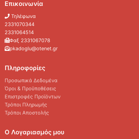
Τιμή:
0€
—
80€
ΦΙΛΤΡΆΡΙΣΜΑ
Επικοινωνία
Τηλέφωνα
2331070344
2331064514
Φαξ 2331067078
pkadoglu@otenet.gr
Πληροφορίες
Προσωπικά Δεδομένα
Όροι & Προϋποθέσεις
Επιστροφές Προϊόντων
Τρόποι Πληρωμής
Τρόποι Αποστολής
Ο Λογαριασμός μου