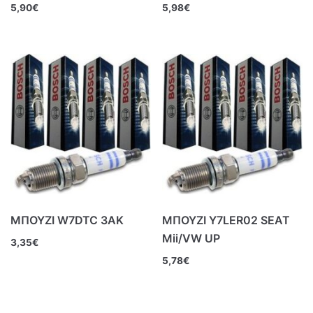
5,90
€
5,98
€
ΜΠΟΥΖΙ W7DTC 3ΑΚ
ΜΠΟΥΖΙ Y7LER02 SEAT
Mii/VW UP
3,35
€
5,78
€