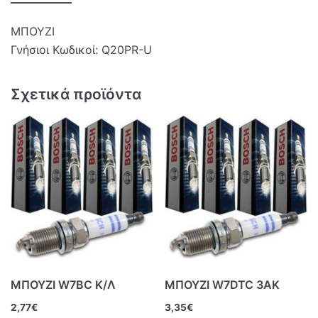
ΜΠΟΥΖΙ
Γνήσιοι Κωδικοί: Q20PR-U
Σχετικά προϊόντα
ΜΠΟΥΖΙ W7BC Κ/Λ
ΜΠΟΥΖΙ W7DTC 3ΑΚ
2,77
€
3,35
€