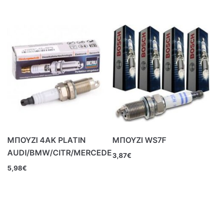
ΜΠΟΥΖΙ 4ΑΚ PLATIN
ΜΠΟΥΖΙ WS7F
AUDI/BMW/CITR/MERCEDE
3,87
€
5,98
€