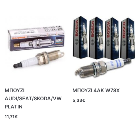
ΜΠΟΥΖΙ
ΜΠΟΥΖΙ 4ΑΚ W78X
AUDI/SEAT/SKODA/VW
5,33
€
PLATIN
11,71
€