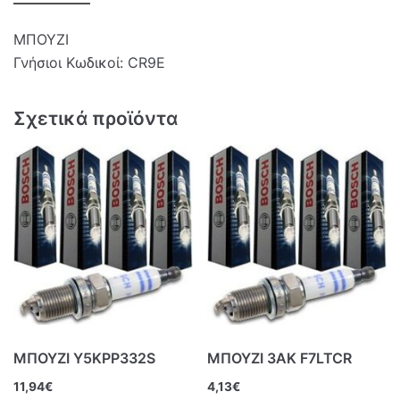
ΜΠΟΥΖΙ
Γνήσιοι Κωδικοί: CR9E
Σχετικά προϊόντα
ΜΠΟΥΖΙ Y5KPP332S
ΜΠΟΥΖΙ 3ΑΚ F7LTCR
11,94
€
4,13
€