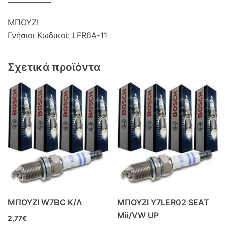
ΜΠΟΥΖΙ
Γνήσιοι Κωδικοί: LFR6A-11
Σχετικά προϊόντα
ΜΠΟΥΖΙ W7BC Κ/Λ
ΜΠΟΥΖΙ Y7LER02 SEAT
Mii/VW UP
2,77
€