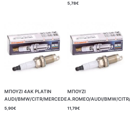
5,78
€
ΜΠΟΥΖΙ 4ΑΚ PLATIN
ΜΠΟΥΖΙ
AUDI/BMW/CITR/MERCEDE
Α.ROMEO/AUDI/BMW/CITR
5,90
€
11,79
€