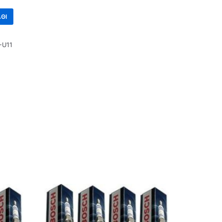
ΘΙ
-U11