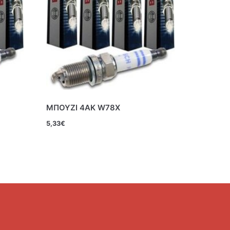
ΜΠΟΥΖΙ 4ΑΚ W78X
5,33
€