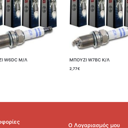
Ι W6DC Μ/Λ
ΜΠΟΥΖΙ W7BC Κ/Λ
2,77
€
οφορίες
Ο Λογαριασμός μου