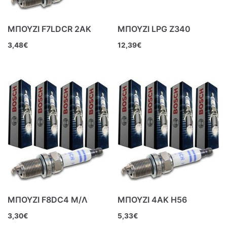
ΜΠΟΥΖΙ F7LDCR 2ΑΚ
ΜΠΟΥΖΙ LPG Z340
3,48
€
12,39
€
ΜΠΟΥΖΙ F8DC4 Μ/Λ
ΜΠΟΥΖΙ 4ΑΚ Η56
3,30
€
5,33
€