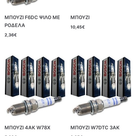
ΜΠΟΥΖΙ F6DC ΨΙΛΟ ΜΕ
ΜΠΟΥΖΙ
ΡΟΔΕΛΑ
10,45
€
2,36
€
ΜΠΟΥΖΙ 4ΑΚ W78X
ΜΠΟΥΖΙ W7DTC 3ΑΚ