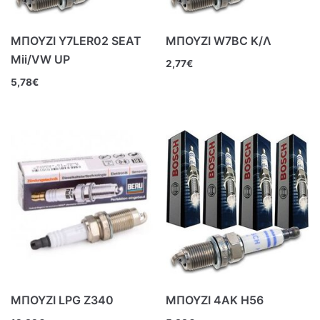
ΜΠΟΥΖΙ Y7LER02 SEAT
ΜΠΟΥΖΙ W7BC Κ/Λ
Mii/VW UP
2,77
€
5,78
€
ΜΠΟΥΖΙ LPG Z340
ΜΠΟΥΖΙ 4ΑΚ Η56