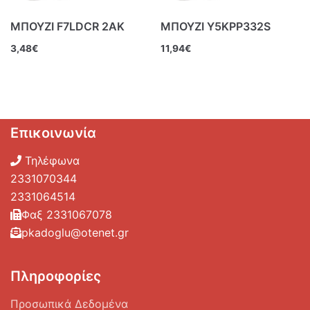
ΜΠΟΥΖΙ F7LDCR 2ΑΚ
ΜΠΟΥΖΙ Y5KPP332S
3,48
€
11,94
€
Επικοινωνία
Τηλέφωνα
2331070344
2331064514
Φαξ 2331067078
pkadoglu@otenet.gr
Πληροφορίες
Προσωπικά Δεδομένα