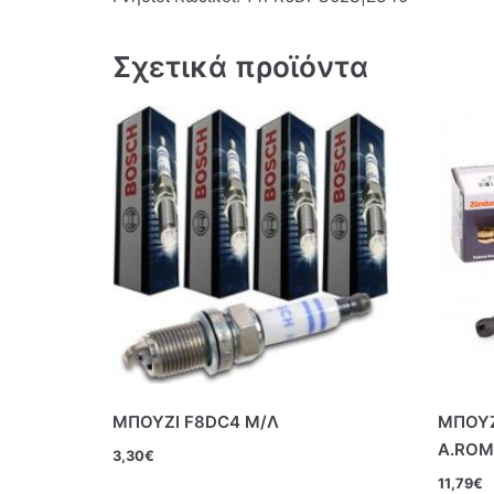
Σχετικά προϊόντα
ΜΠΟΥΖΙ F8DC4 Μ/Λ
ΜΠΟΥΖ
Α.ROM
3,30
€
11,79
€