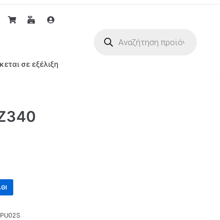
κεται σε εξέλιξη
Z340
ΘΙ
DPU02S