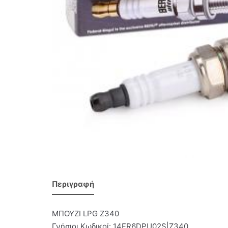
Περιγραφή
ΜΠΟΥΖΙ LPG Z340
Γνήσιοι Κωδικοί: 14FR6DPU02S|Z340