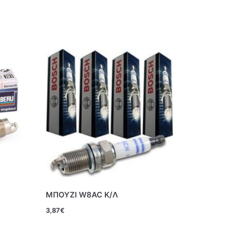
ΜΠΟΥΖΙ W8AC Κ/Λ
3,87
€