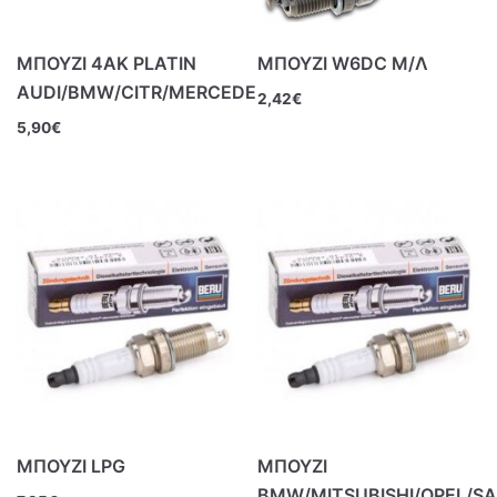
ΜΠΟΥΖΙ 4ΑΚ PLATIN
ΜΠΟΥΖΙ W6DC Μ/Λ
AUDI/BMW/CITR/MERCEDE
2,42
€
5,90
€
ΜΠΟΥΖΙ LPG
ΜΠΟΥΖΙ
BMW/MITSUBISHI/OPEL/S