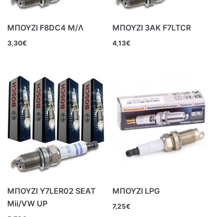
ΜΠΟΥΖΙ F8DC4 Μ/Λ
ΜΠΟΥΖΙ 3ΑΚ F7LTCR
3,30
€
4,13
€
ΜΠΟΥΖΙ Y7LER02 SEAT
ΜΠΟΥΖΙ LPG
Mii/VW UP
7,25
€