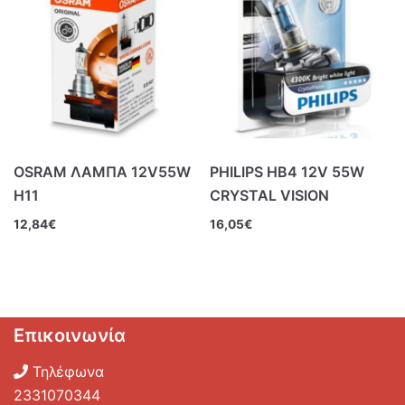
OSRAM ΛΑΜΠΑ 12V55W
PHILIPS HB4 12V 55W
Η11
CRYSTAL VISION
12,84
€
16,05
€
Επικοινωνία
Τηλέφωνα
2331070344