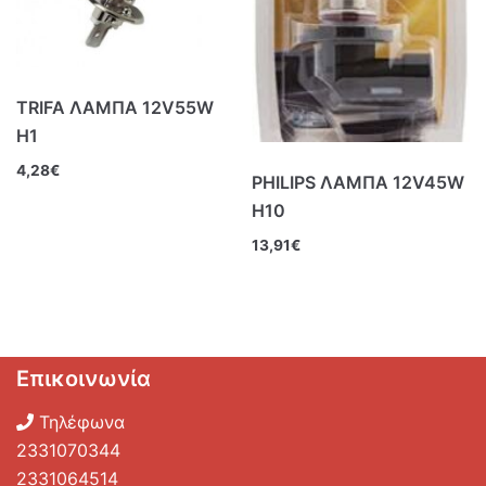
TRIFA ΛΑΜΠΑ 12V55W
Η1
4,28
€
PHILIPS ΛΑΜΠΑ 12V45W
Η10
13,91
€
Επικοινωνία
Τηλέφωνα
2331070344
2331064514