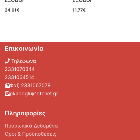
ΕΞΟΔΟΙ
ΕΞΟΔΟΙ
24,61
€
11,77
€
Επικοινωνία
Τηλέφωνα
2331070344
2331064514
Φαξ 2331067078
pkadoglu@otenet.gr
Πληροφορίες
Προσωπικά Δεδομένα
Όροι & Προϋποθέσεις