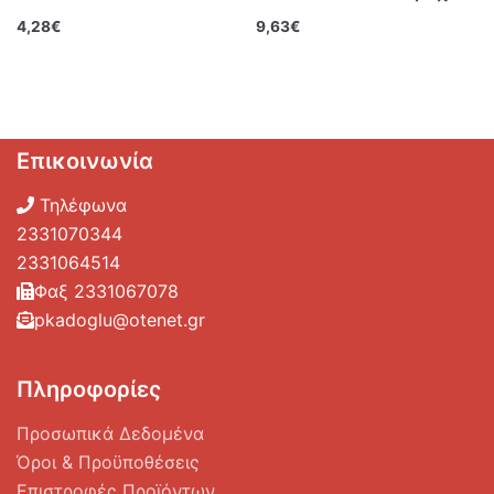
4,28
€
9,63
€
Επικοινωνία
Τηλέφωνα
2331070344
2331064514
Φαξ 2331067078
pkadoglu@otenet.gr
Πληροφορίες
Προσωπικά Δεδομένα
Όροι & Προϋποθέσεις
Επιστροφές Προϊόντων