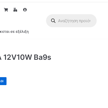
κεται σε εξέλιξη
 12V10W Ba9s
ΘΙ