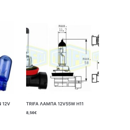
N 12V
TRIFA ΛΑΜΠΑ 12V55W Η11
8,56
€