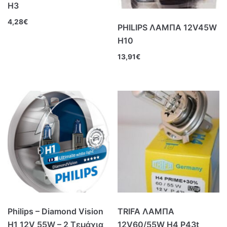
Η3
4,28
€
PHILIPS ΛΑΜΠΑ 12V45W
Η10
13,91
€
Philips – Diamond Vision
TRIFA ΛΑΜΠΑ
H1 12V 55W – 2 Τεμάχια
12V60/55W Η4 P43t