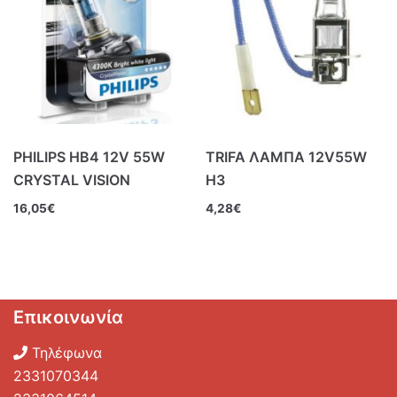
PHILIPS HB4 12V 55W
TRIFA ΛΑΜΠΑ 12V55W
CRYSTAL VISION
Η3
16,05
€
4,28
€
Επικοινωνία
Τηλέφωνα
2331070344